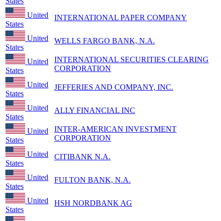
States
United
INTERNATIONAL PAPER COMPANY
States
United
WELLS FARGO BANK, N.A.
States
INTERNATIONAL SECURITIES CLEARING
United
CORPORATION
States
United
JEFFERIES AND COMPANY, INC.
States
United
ALLY FINANCIAL INC
States
INTER-AMERICAN INVESTMENT
United
CORPORATION
States
United
CITIBANK N.A.
States
United
FULTON BANK, N.A.
States
United
HSH NORDBANK AG
States