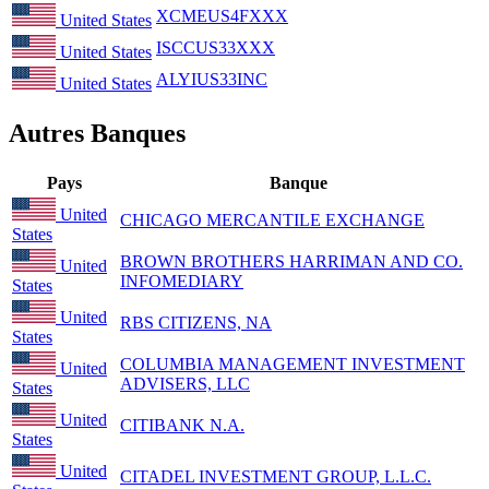
XCMEUS4FXXX
United States
ISCCUS33XXX
United States
ALYIUS33INC
United States
Autres Banques
Pays
Banque
United
CHICAGO MERCANTILE EXCHANGE
States
BROWN BROTHERS HARRIMAN AND CO.
United
INFOMEDIARY
States
United
RBS CITIZENS, NA
States
COLUMBIA MANAGEMENT INVESTMENT
United
ADVISERS, LLC
States
United
CITIBANK N.A.
States
United
CITADEL INVESTMENT GROUP, L.L.C.