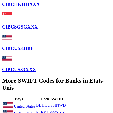
CIBCHKHHXXX
CIBCSGSGXXX
CIBCUS33IBF
CIBCUS33XXX
More SWIFT Codes for Banks in États-
Unis
Pays
Code SWIFT
BBHCUS3INWD
United States
FLBKUS33XXX