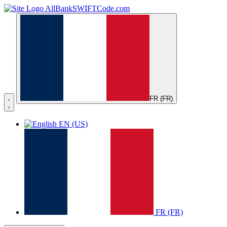
AllBankSWIFTCode.com
FR (FR)
EN (US)
FR (FR)