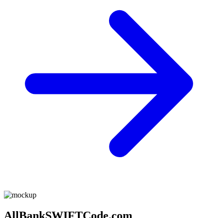
AllBankSWIFTCode.com