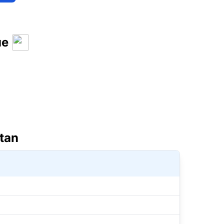
ue
tan