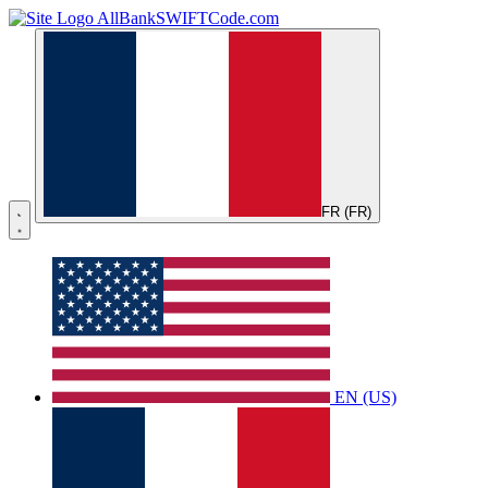
AllBankSWIFTCode.com
FR (FR)
EN (US)