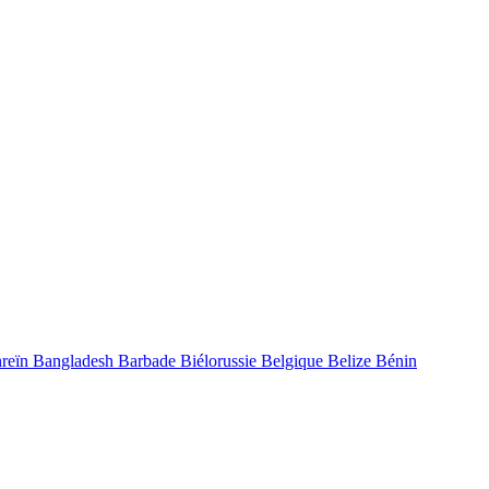
reïn
Bangladesh
Barbade
Biélorussie
Belgique
Belize
Bénin