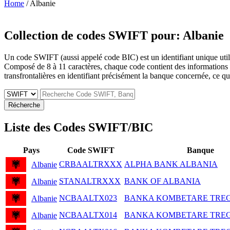
Home
/ Albanie
Collection de codes SWIFT pour:
Albanie
Un code SWIFT (aussi appelé code BIC) est un identifiant unique utilis
Composé de 8 à 11 caractères, chaque code contient des informations sur 
transfrontalières en identifiant précisément la banque concernée, ce qui 
Récherche
Liste des Codes SWIFT/BIC
Pays
Code SWIFT
Banque
CRBAALTRXXX
ALPHA BANK ALBANIA
Albanie
STANALTRXXX
BANK OF ALBANIA
Albanie
NCBAALTX023
BANKA KOMBETARE TREG
Albanie
NCBAALTX014
BANKA KOMBETARE TREG
Albanie