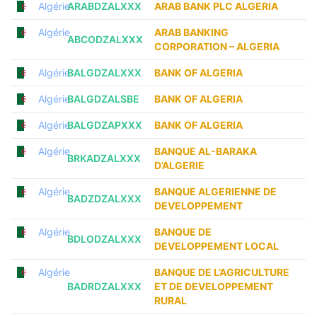
Algérie
ARABDZALXXX
ARAB BANK PLC ALGERIA
Algérie
ARAB BANKING
ABCODZALXXX
CORPORATION – ALGERIA
Algérie
BALGDZALXXX
BANK OF ALGERIA
Algérie
BALGDZALSBE
BANK OF ALGERIA
Algérie
BALGDZAPXXX
BANK OF ALGERIA
Algérie
BANQUE AL-BARAKA
BRKADZALXXX
D’ALGERIE
Algérie
BANQUE ALGERIENNE DE
BADZDZALXXX
DEVELOPPEMENT
Algérie
BANQUE DE
BDLODZALXXX
DEVELOPPEMENT LOCAL
Algérie
BANQUE DE L’AGRICULTURE
BADRDZALXXX
ET DE DEVELOPPEMENT
RURAL