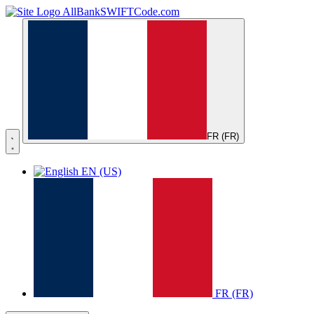
AllBankSWIFTCode.com
FR (FR)
EN (US)
FR (FR)