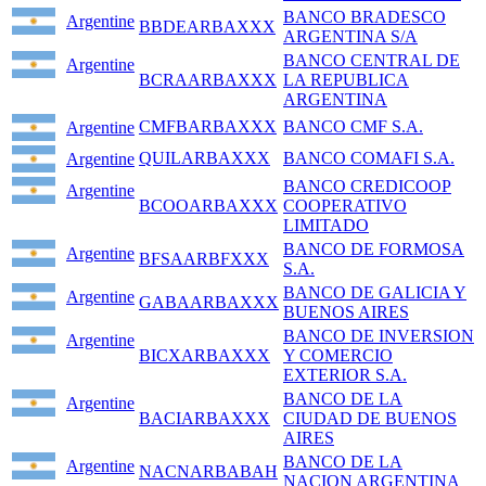
BANCO BRADESCO
Argentine
BBDEARBAXXX
ARGENTINA S/A
BANCO CENTRAL DE
Argentine
BCRAARBAXXX
LA REPUBLICA
ARGENTINA
CMFBARBAXXX
BANCO CMF S.A.
Argentine
QUILARBAXXX
BANCO COMAFI S.A.
Argentine
BANCO CREDICOOP
Argentine
BCOOARBAXXX
COOPERATIVO
LIMITADO
BANCO DE FORMOSA
Argentine
BFSAARBFXXX
S.A.
BANCO DE GALICIA Y
Argentine
GABAARBAXXX
BUENOS AIRES
BANCO DE INVERSION
Argentine
BICXARBAXXX
Y COMERCIO
EXTERIOR S.A.
BANCO DE LA
Argentine
BACIARBAXXX
CIUDAD DE BUENOS
AIRES
BANCO DE LA
Argentine
NACNARBABAH
NACION ARGENTINA