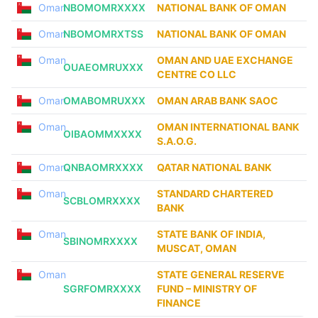
Oman
NBOMOMRXXXX
NATIONAL BANK OF OMAN
Oman
NBOMOMRXTSS
NATIONAL BANK OF OMAN
Oman
OMAN AND UAE EXCHANGE
OUAEOMRUXXX
CENTRE CO LLC
Oman
OMABOMRUXXX
OMAN ARAB BANK SAOC
Oman
OMAN INTERNATIONAL BANK
OIBAOMMXXXX
S.A.O.G.
Oman
QNBAOMRXXXX
QATAR NATIONAL BANK
Oman
STANDARD CHARTERED
SCBLOMRXXXX
BANK
Oman
STATE BANK OF INDIA,
SBINOMRXXXX
MUSCAT, OMAN
Oman
STATE GENERAL RESERVE
SGRFOMRXXXX
FUND – MINISTRY OF
FINANCE