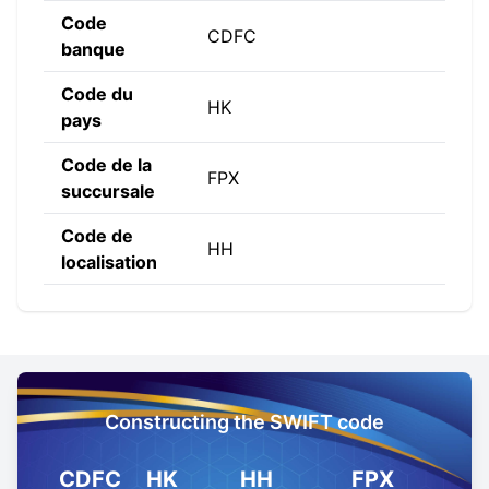
Code
CDFC
banque
Code du
HK
pays
Code de la
FPX
succursale
Code de
HH
localisation
Constructing the SWIFT code
CDFC
HK
HH
FPX