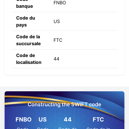
FNBO
banque
Code du
US
pays
Code de la
FTC
succursale
Code de
44
localisation
Constructing the SWIFT code
FNBO
US
44
FTC