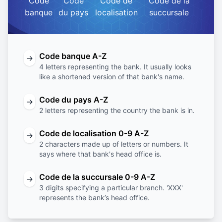
Code
Code
Code de
Code de la
banque
du pays
localisation
succursale
Code banque A-Z
→
4 letters representing the bank. It usually looks
like a shortened version of that bank's name.
Code du pays A-Z
→
2 letters representing the country the bank is in.
Code de localisation 0-9 A-Z
→
2 characters made up of letters or numbers. It
says where that bank's head office is.
Code de la succursale 0-9 A-Z
→
3 digits specifying a particular branch. 'XXX'
represents the bank’s head office.