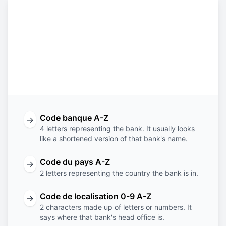
Constructing the SWIFT code
ICRA
IT
MM
IS0
Code
Code
Code de
Code de la
banque
du pays
localisation
succursale
Code banque A-Z
→
4 letters representing the bank. It usually looks
like a shortened version of that bank's name.
Code du pays A-Z
→
2 letters representing the country the bank is in.
Code de localisation 0-9 A-Z
→
2 characters made up of letters or numbers. It
says where that bank's head office is.