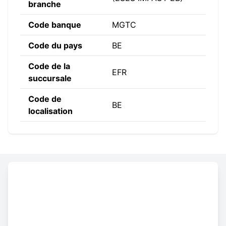
branche
Code banque
MGTC
Code du pays
BE
Code de la
EFR
succursale
Code de
BE
localisation
Constructing the SWIFT code
MGTC
BE
BE
EFR