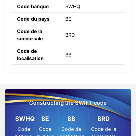
Code banque
SWHQ
Code du pays
BE
Code de la
BRD
succursale
Code de
BB
localisation
Constructing the SWIFT code
SWHQ
BE
BB
BRD
Code
Code
Code de
Code de la