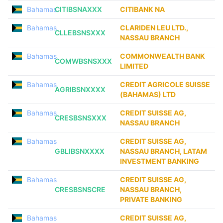
Bahamas
CITIBSNAXXX
CITIBANK NA
Bahamas
CLARIDEN LEU LTD.,
CLLEBSNSXXX
NASSAU BRANCH
Bahamas
COMMONWEALTH BANK
COMWBSNSXXX
LIMITED
Bahamas
CREDIT AGRICOLE SUISSE
AGRIBSNXXXX
(BAHAMAS) LTD
Bahamas
CREDIT SUISSE AG,
CRESBSNSXXX
NASSAU BRANCH
Bahamas
CREDIT SUISSE AG,
GBLIBSNXXXX
NASSAU BRANCH, LATAM
INVESTMENT BANKING
Bahamas
CREDIT SUISSE AG,
CRESBSNSCRE
NASSAU BRANCH,
PRIVATE BANKING
Bahamas
CREDIT SUISSE AG,