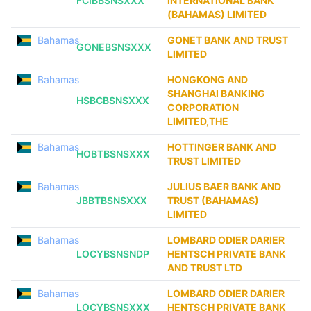
FCIBBSNSXXX
INTERNATIONAL BANK
(BAHAMAS) LIMITED
Bahamas
GONET BANK AND TRUST
GONEBSNSXXX
LIMITED
Bahamas
HONGKONG AND
SHANGHAI BANKING
HSBCBSNSXXX
CORPORATION
LIMITED,THE
Bahamas
HOTTINGER BANK AND
HOBTBSNSXXX
TRUST LIMITED
Bahamas
JULIUS BAER BANK AND
JBBTBSNSXXX
TRUST (BAHAMAS)
LIMITED
Bahamas
LOMBARD ODIER DARIER
LOCYBSNSNDP
HENTSCH PRIVATE BANK
AND TRUST LTD
Bahamas
LOMBARD ODIER DARIER
LOCYBSNSXXX
HENTSCH PRIVATE BANK