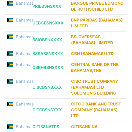
Bahamas
BANQUE PRIVEE EDMOND
PRIBBSNSXXX
DE ROTHSCHILD LTD.
Bahamas
BNP PARIBAS (BAHAMAS)
UEBGBSNSXXX
LIMITED
Bahamas
BSI OVERSEAS
BSIOBSNXXXX
(BAHAMAS) LIMITED
Bahamas
BSSABSNSXXX
CBH (BAHAMAS) LTD.
Bahamas
CENTRAL BANK OF THE
CBBHBSNSXXX
BAHAMAS,THE
Bahamas
CIBC TRUST COMPANY
CIBCBSNBXXX
(BAHAMAS) LTD
SOLOMON’S BUILDING
Bahamas
CITCO BANK AND TRUST
CITCBSNSXXX
COMPANY (BAHAMAS)
LTD.
Bahamas
CITIBSNATPS
CITIBANK NA