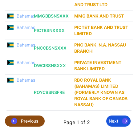
AND TRUST LTD
Bahamas
MMGBBSNSXXX
MMG BANK AND TRUST
Bahamas
PICTET BANK AND TRUST
PICTBSNXXXX
LIMITED
Bahamas
PNC BANK, N.A. NASSAU
PNCCBSNSXXX
BRANCH
Bahamas
PRIVATE INVESTMENT
DWCIBSNSXXX
BANK LIMITED
Bahamas
RBC ROYAL BANK
(BAHAMAS) LIMITED
ROYCBSNSFRE
(FORMERLY KNOWN AS
ROYAL BANK OF CANADA
NASSAU)
Previous
Next
Page 1 of 2