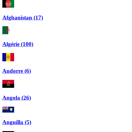
Afghanistan (17)
Algérie (100)
Andorre (6)
Angola (26)
Anguilla (5)