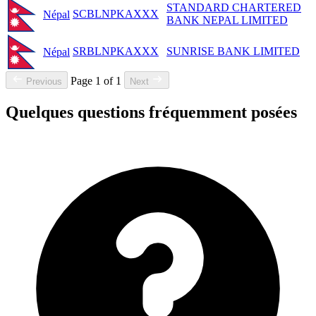
STANDARD CHARTERED
SCBLNPKAXXX
Népal
BANK NEPAL LIMITED
SRBLNPKAXXX
SUNRISE BANK LIMITED
Népal
Page 1 of 1
Previous
Next
Quelques questions fréquemment posées