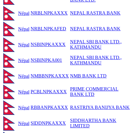
NRBLNPKAXXX
NEPAL RASTRA BANK
Népal
NRBLNPKAFED
NEPAL RASTRA BANK
Népal
NEPAL SBI BANK LTD.,
NSBINPKAXXX
Népal
KATHMANDU
NEPAL SBI BANK LTD.,
NSBINPKA001
Népal
KATHMANDU
NMBBNPKAXXX
NMB BANK LTD
Népal
PRIME COMMERCIAL
PCBLNPKAXXX
Népal
BANK LTD
RBBANPKAXXX
RASTRIYA BANIJYA BANK
Népal
SIDDHARTHA BANK
SIDDNPKAXXX
Népal
LIMITED