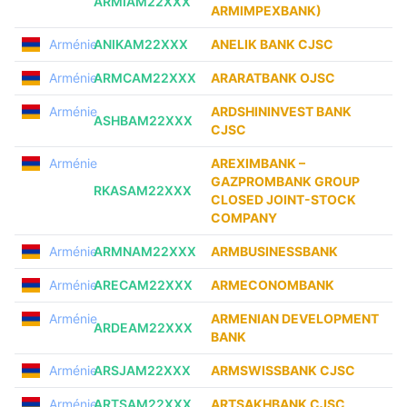
ARMIAM22XXX
ARMIMPEXBANK)
Arménie
ANIKAM22XXX
ANELIK BANK CJSC
Arménie
ARMCAM22XXX
ARARATBANK OJSC
Arménie
ARDSHININVEST BANK
ASHBAM22XXX
CJSC
Arménie
AREXIMBANK –
GAZPROMBANK GROUP
RKASAM22XXX
CLOSED JOINT-STOCK
COMPANY
Arménie
ARMNAM22XXX
ARMBUSINESSBANK
Arménie
ARECAM22XXX
ARMECONOMBANK
Arménie
ARMENIAN DEVELOPMENT
ARDEAM22XXX
BANK
Arménie
ARSJAM22XXX
ARMSWISSBANK CJSC
Arménie
ARTSAM22XXX
ARTSAKHBANK CJSC