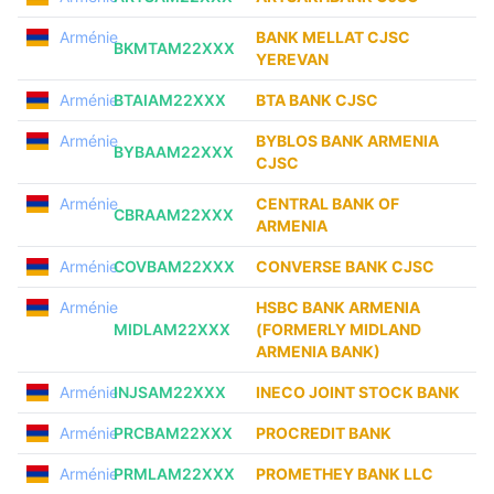
Arménie
BANK MELLAT CJSC
BKMTAM22XXX
YEREVAN
Arménie
BTAIAM22XXX
BTA BANK CJSC
Arménie
BYBLOS BANK ARMENIA
BYBAAM22XXX
CJSC
Arménie
CENTRAL BANK OF
CBRAAM22XXX
ARMENIA
Arménie
COVBAM22XXX
CONVERSE BANK CJSC
Arménie
HSBC BANK ARMENIA
MIDLAM22XXX
(FORMERLY MIDLAND
ARMENIA BANK)
Arménie
INJSAM22XXX
INECO JOINT STOCK BANK
Arménie
PRCBAM22XXX
PROCREDIT BANK
Arménie
PRMLAM22XXX
PROMETHEY BANK LLC