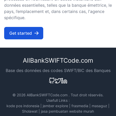
données essentielles, telles que la banque émettrice, le
pays, l’emplacement et, dans certains cas, l'agence
spécifique.
Get started
AllBankSWIFTCode.com
Base des données des codes SWIFT/BIC des Banques
©
2026 AllBankSWIFTCode.com . Tout droit réservés.
Usefull Links :
kode pos indonesia
|
jember explore
|
frasmedia
|
masaguz
|
Sholawat
|
jasa pembuatan website murah