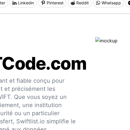
ter
Linkedin
Pinterest
Reddit
Whatsapp
TCode.com
nt et fiable conçu pour
nt et précisément les
SWIFT. Que vous soyez un
iement, une institution
urité ou un particulier
fert, Swiftlist.io simplifie le
ntané aux données