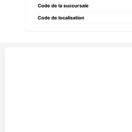
Code de la succursale
Code de localisation
Constructing the SWIFT c
COVB
AM
22
Code banque
Code du pays
Code de localisation