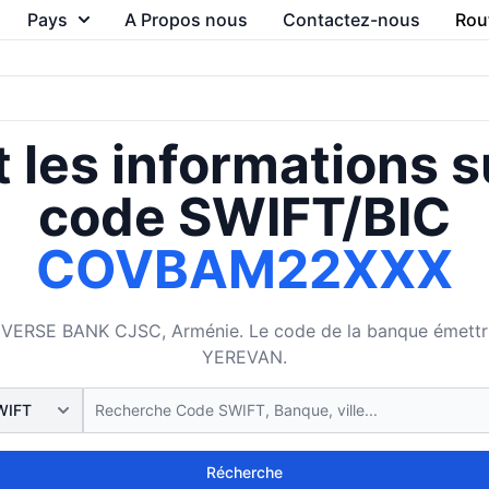
Pays
A Propos nous
Contactez-nous
Rou
 les informations s
code SWIFT/BIC
COVBAM22XXX
SE BANK CJSC, Arménie. Le code de la banque émettrice e
YEREVAN.
Récherche