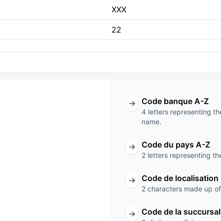
XXX
22
Code banque A-Z
→
4 letters representing th
name.
ode
Code du pays A-Z
→
2 letters representing th
XXX
Code de localisation
→
Code de la succursale
2 characters made up of 
Code de la succursa
→