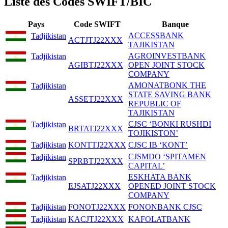
Liste des Codes SWIFT/BIC
Pays
Code SWIFT
Banque
ACCESSBANK
Tadjikistan
ACTJTJ22XXX
TAJIKISTAN
AGROINVESTBANK
Tadjikistan
AGIBTJ22XXX
OPEN JOINT STOCK
COMPANY
AMONATBONK THE
Tadjikistan
STATE SAVING BANK
ASSETJ22XXX
REPUBLIC OF
TAJIKISTAN
CJSC ‘BONKI RUSHDI
Tadjikistan
BRTATJ22XXX
TOJIKISTON’
Tadjikistan
KONTTJ22XXX
CJSC IB ‘KONT’
CJSMDO ‘SPITAMEN
Tadjikistan
SPRBTJ22XXX
CAPITAL’
ESKHATA BANK
Tadjikistan
EJSATJ22XXX
OPENED JOINT STOCK
COMPANY
Tadjikistan
FONOTJ22XXX
FONONBANK CJSC
Tadjikistan
KACJTJ22XXX
KAFOLATBANK