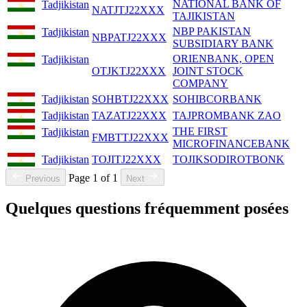
NATIONAL BANK OF
Tadjikistan
NATJTJ22XXX
TAJIKISTAN
NBP PAKISTAN
Tadjikistan
NBPATJ22XXX
SUBSIDIARY BANK
ORIENBANK, OPEN
Tadjikistan
OTJKTJ22XXX
JOINT STOCK
COMPANY
Tadjikistan
SOHBTJ22XXX
SOHIBCORBANK
Tadjikistan
TAZATJ22XXX
TAJPROMBANK ZAO
THE FIRST
Tadjikistan
FMBTTJ22XXX
MICROFINANCEBANK
Tadjikistan
TOJITJ22XXX
TOJIKSODIROTBONK
Page 1 of 1
Previous
Next
Quelques questions fréquemment posées