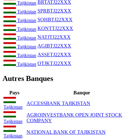
BRTATJ22XXX
Tajikistan
SPRBTJ22XXX
Tajikistan
SOHBTJ22XXX
Tajikistan
KONTTJ22XXX
Tajikistan
NATJTJ22XXX
Tajikistan
AGIBTJ22XXX
Tajikistan
ASSETJ22XXX
Tajikistan
OTJKTJ22XXX
Tajikistan
Autres Banques
Pays
Banque
ACCESSBANK TAJIKISTAN
Tajikistan
AGROINVESTBANK OPEN JOINT STOCK
COMPANY
Tajikistan
NATIONAL BANK OF TAJIKISTAN
Tajikistan