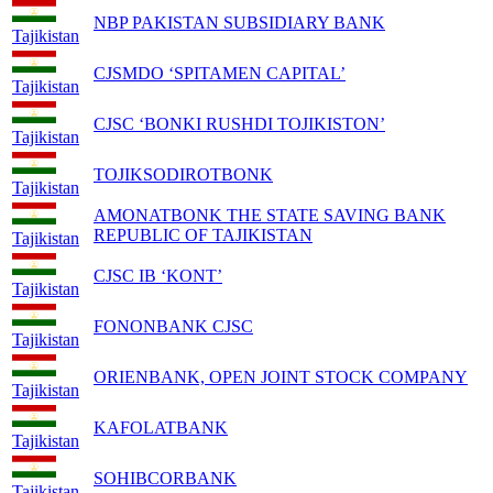
NBP PAKISTAN SUBSIDIARY BANK
Tajikistan
CJSMDO ‘SPITAMEN CAPITAL’
Tajikistan
CJSC ‘BONKI RUSHDI TOJIKISTON’
Tajikistan
TOJIKSODIROTBONK
Tajikistan
AMONATBONK THE STATE SAVING BANK
REPUBLIC OF TAJIKISTAN
Tajikistan
CJSC IB ‘KONT’
Tajikistan
FONONBANK CJSC
Tajikistan
ORIENBANK, OPEN JOINT STOCK COMPANY
Tajikistan
KAFOLATBANK
Tajikistan
SOHIBCORBANK
Tajikistan