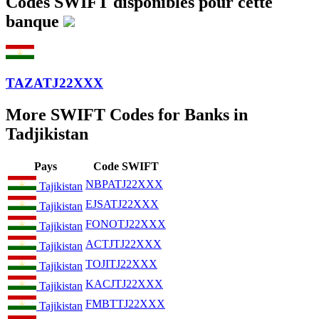
Codes SWIFT disponibles pour cette
banque
TAZATJ22XXX
More SWIFT Codes for Banks in
Tadjikistan
Pays
Code SWIFT
NBPATJ22XXX
Tajikistan
EJSATJ22XXX
Tajikistan
FONOTJ22XXX
Tajikistan
ACTJTJ22XXX
Tajikistan
TOJITJ22XXX
Tajikistan
KACJTJ22XXX
Tajikistan
FMBTTJ22XXX
Tajikistan