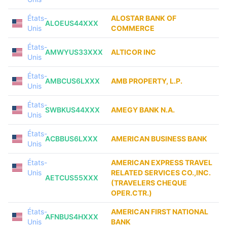
États-
ALOSTAR BANK OF
ALOEUS44XXX
Unis
COMMERCE
États-
AMWYUS33XXX
ALTICOR INC
Unis
États-
AMBCUS6LXXX
AMB PROPERTY, L.P.
Unis
États-
SWBKUS44XXX
AMEGY BANK N.A.
Unis
États-
ACBBUS6LXXX
AMERICAN BUSINESS BANK
Unis
États-
AMERICAN EXPRESS TRAVEL
Unis
RELATED SERVICES CO.,INC.
AETCUS55XXX
(TRAVELERS CHEQUE
OPER.CTR.)
États-
AMERICAN FIRST NATIONAL
AFNBUS4HXXX
Unis
BANK