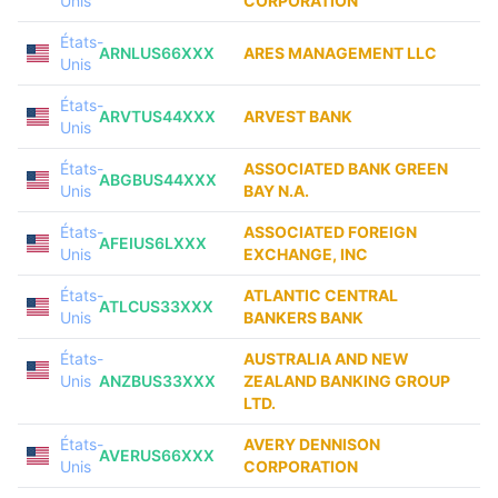
Unis
CORPORATION
États-
ARNLUS66XXX
ARES MANAGEMENT LLC
Unis
États-
ARVTUS44XXX
ARVEST BANK
Unis
États-
ASSOCIATED BANK GREEN
ABGBUS44XXX
Unis
BAY N.A.
États-
ASSOCIATED FOREIGN
AFEIUS6LXXX
Unis
EXCHANGE, INC
États-
ATLANTIC CENTRAL
ATLCUS33XXX
Unis
BANKERS BANK
États-
AUSTRALIA AND NEW
Unis
ANZBUS33XXX
ZEALAND BANKING GROUP
LTD.
États-
AVERY DENNISON
AVERUS66XXX
Unis
CORPORATION