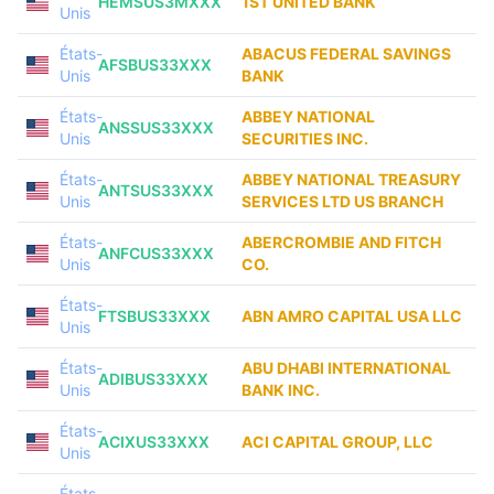
HEMSUS3MXXX
1ST UNITED BANK
Unis
États-
ABACUS FEDERAL SAVINGS
AFSBUS33XXX
Unis
BANK
États-
ABBEY NATIONAL
ANSSUS33XXX
Unis
SECURITIES INC.
États-
ABBEY NATIONAL TREASURY
ANTSUS33XXX
Unis
SERVICES LTD US BRANCH
États-
ABERCROMBIE AND FITCH
ANFCUS33XXX
Unis
CO.
États-
FTSBUS33XXX
ABN AMRO CAPITAL USA LLC
Unis
États-
ABU DHABI INTERNATIONAL
ADIBUS33XXX
Unis
BANK INC.
États-
ACIXUS33XXX
ACI CAPITAL GROUP, LLC
Unis
États-