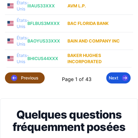
États-
IIIAUS33XXX
AVM L.P.
Unis
États-
BFLBUS3MXXX
BAC FLORIDA BANK
Unis
États-
BAOYUS33XXX
BAIN AND COMPANY INC
Unis
États-
BAKER HUGHES
BHICUS44XXX
Unis
INCORPORATED
Previous
Next
Page 1 of 43
Quelques questions
fréquemment posées