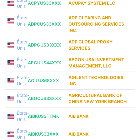
ACPYUS33XXX
ACUPAY SYSTEM LLC
Unis
États-
ADP CLEARING AND
Unis
ADPCUS33XXX
OUTSOURCING SERVICES
INC.
États-
ADP GLOBAL PROXY
ADPGUS33XXX
Unis
SERVICES
États-
AEGON USA INVESTMENT
AEGUUS44XXX
Unis
MANAGEMENT, LLC
États-
AGILENT TECHNOLOGIES,
AGILUS6SXXX
Unis
INC
États-
AGRICULTURAL BANK OF
ABOCUS33XXX
Unis
CHINA NEW YORK BRANCH
États-
AIBKUS3TTMK
AIB BANK
Unis
États-
AIBKUS33XXX
AIB BANK
Unis