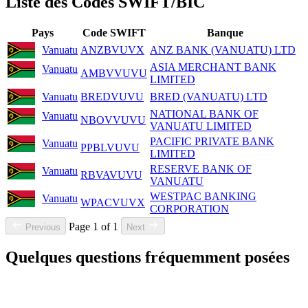
Liste des Codes SWIFT/BIC
Pays
Code SWIFT
Banque
Vanuatu
ANZBVUVX
ANZ BANK (VANUATU) LTD
ASIA MERCHANT BANK
Vanuatu
AMBVVUVU
LIMITED
Vanuatu
BREDVUVU
BRED (VANUATU) LTD
NATIONAL BANK OF
Vanuatu
NBOVVUVU
VANUATU LIMITED
PACIFIC PRIVATE BANK
Vanuatu
PPBLVUVU
LIMITED
RESERVE BANK OF
Vanuatu
RBVAVUVU
VANUATU
WESTPAC BANKING
Vanuatu
WPACVUVX
CORPORATION
Page 1 of 1
Previous
Next
Quelques questions fréquemment posées