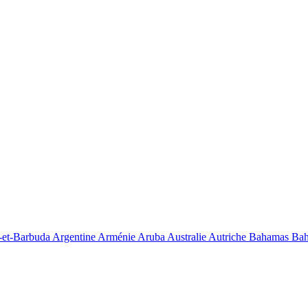
-et-Barbuda
Argentine
Arménie
Aruba
Australie
Autriche
Bahamas
Bah