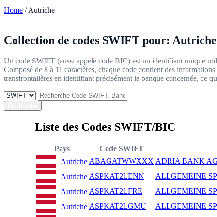
Home
/ Autriche
Collection de codes SWIFT pour:
Autriche
Un code SWIFT (aussi appelé code BIC) est un identifiant unique utilis
Composé de 8 à 11 caractères, chaque code contient des informations sur 
transfrontalières en identifiant précisément la banque concernée, ce qui 
Récherche
Liste des Codes SWIFT/BIC
Pays
Code SWIFT
ABAGATWWXXX
ADRIA BANK A
Autriche
ASPKAT2LENN
ALLGEMEINE S
Autriche
ASPKAT2LFRE
ALLGEMEINE S
Autriche
ASPKAT2LGMU
ALLGEMEINE S
Autriche