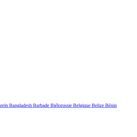
reïn
Bangladesh
Barbade
Biélorussie
Belgique
Belize
Bénin