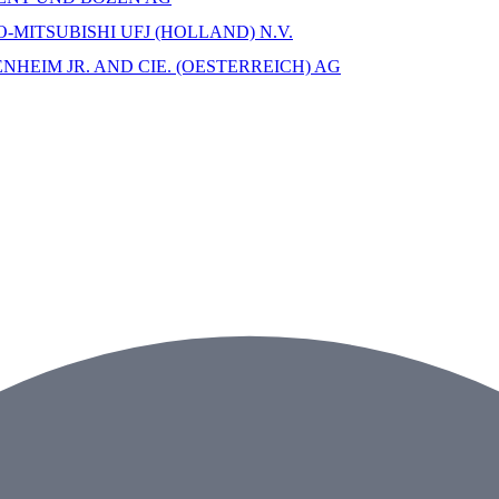
MITSUBISHI UFJ (HOLLAND) N.V.
NHEIM JR. AND CIE. (OESTERREICH) AG