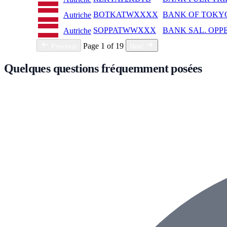
BOTKATWXXXX
BANK OF TOKYO-
Autriche
SOPPATWWXXX
BANK SAL. OPPE
Autriche
Page 1 of 19
Previous
Next
Quelques questions fréquemment posées