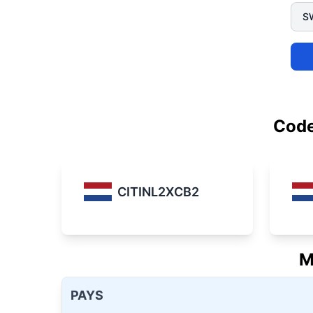
Code
CITINL2XCB2
M
PAYS