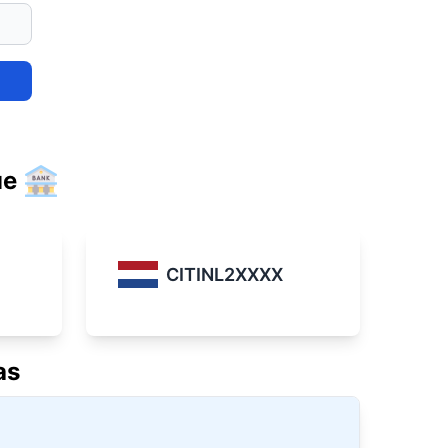
ue
CITINL2XXXX
as