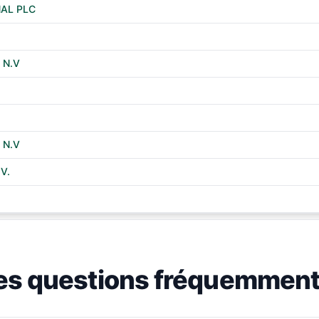
NAL PLC
 N.V
 N.V
V.
es questions fréquemment