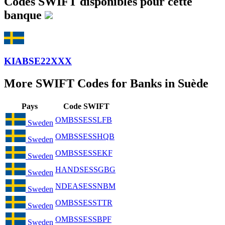
Codes SWIFT disponibles pour cette
banque
KIABSE22XXX
More SWIFT Codes for Banks in Suède
Pays
Code SWIFT
OMBSSESSLFB
Sweden
OMBSSESSHQB
Sweden
OMBSSESSEKF
Sweden
HANDSESSGBG
Sweden
NDEASESSNBM
Sweden
OMBSSESSTTR
Sweden
OMBSSESSBPF
Sweden