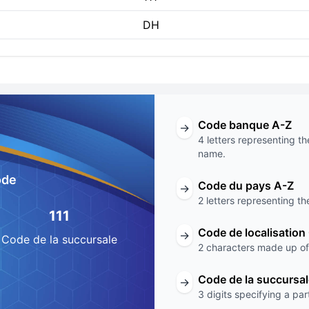
DH
Code banque A-Z
→
4 letters representing th
name.
ode
Code du pays A-Z
→
2 letters representing th
111
Code de localisation
→
Code de la succursale
2 characters made up of 
Code de la succursa
→
3 digits specifying a par