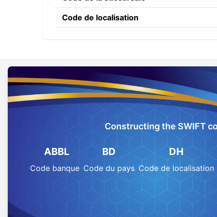
Code de localisation
Constructing the SWIFT c
ABBL
BD
DH
Code banque
Code du pays
Code de localisation