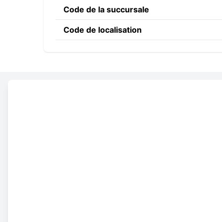
Code de la succursale
Code de localisation
Constructing the SWIFT c
BEXA
DZ
AL
Code banque
Code du pays
Code de localisation