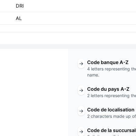
DRI
AL
Code banque A-Z
→
4 letters representing th
name.
ode
Code du pays A-Z
→
2 letters representing th
DRI
Code de localisation
→
Code de la succursale
2 characters made up of 
Code de la succursa
→