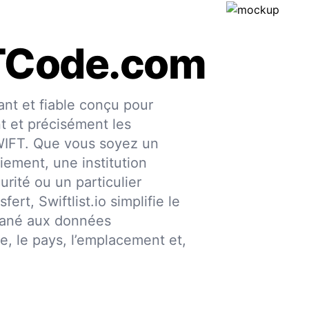
TCode.com
nt et fiable conçu pour
nt et précisément les
SWIFT. Que vous soyez un
iement, une institution
urité ou un particulier
fert, Swiftlist.io simplifie le
ntané aux données
ce, le pays, l’emplacement et,