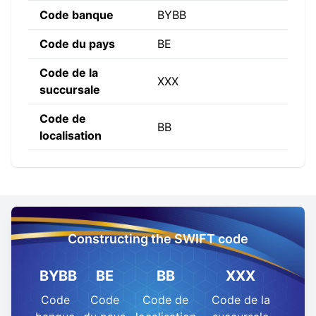
Code banque
BYBB
Code du pays
BE
Code de la
XXX
succursale
Code de
BB
localisation
Constructing the SWIFT code
BYBB
BE
BB
XXX
Code
Code
Code de
Code de la