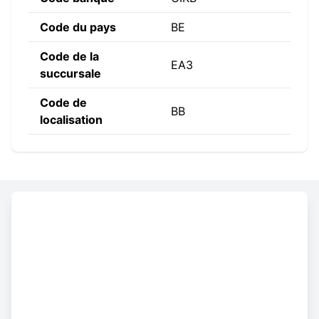
Code du pays
BE
Code de la
EA3
succursale
Code de
BB
localisation
Constructing the SWIFT code
CIKB
BE
BB
EA3
Code
Code
Code de
Code de la
banque
du pays
localisation
succursale