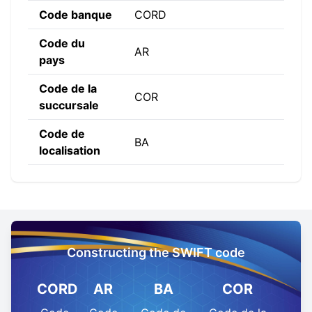
Code banque
CORD
Code du
AR
pays
Code de la
COR
succursale
Code de
BA
localisation
Constructing the SWIFT code
CORD
AR
BA
COR