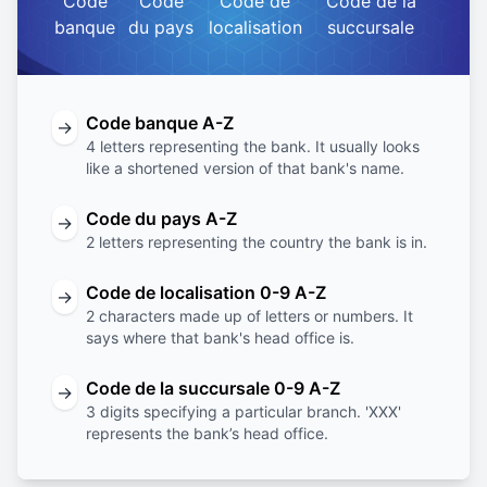
Code
Code
Code de
Code de la
banque
du pays
localisation
succursale
Code banque A-Z
→
4 letters representing the bank. It usually looks
like a shortened version of that bank's name.
Code du pays A-Z
→
2 letters representing the country the bank is in.
Code de localisation 0-9 A-Z
→
2 characters made up of letters or numbers. It
says where that bank's head office is.
Code de la succursale 0-9 A-Z
→
3 digits specifying a particular branch. 'XXX'
represents the bank’s head office.