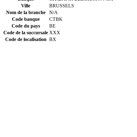
Ville
BRUSSELS
Nom de la branche
N/A
Code banque
CTBK
Code du pays
BE
Code de la succursale
XXX
Code de localisation
BX
Constructing the SWIFT code
CTBK
Code banque
BE
Code du pays
BX
Code de localisation
XXX