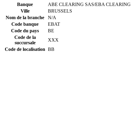
Banque
ABE CLEARING SAS/EBA CLEARING
Ville
BRUSSELS
Nom de la branche
N/A
Code banque
EBAT
Code du pays
BE
Code de la
XXX
succursale
Code de localisation
BB
Constructing the SWIFT code
EBAT
Code banque
BE
Code du pays
BB
Code de localisation