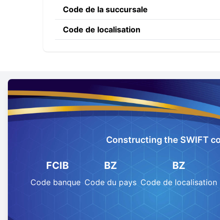
Code de la succursale
Code de localisation
Constructing the SWIFT c
FCIB
BZ
BZ
Code banque
Code du pays
Code de localisation