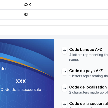
XXX
BZ
Code banque A-Z
→
4 letters representing th
name.
ode
Code du pays A-Z
→
2 letters representing th
XXX
Code de localisation
→
Code de la succursale
2 characters made up of 
Code de la succursa
→