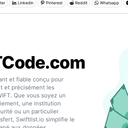
ter
Linkedin
Pinterest
Reddit
Whatsapp
TCode.com
nt et fiable conçu pour
nt et précisément les
SWIFT. Que vous soyez un
iement, une institution
urité ou un particulier
fert, Swiftlist.io simplifie le
ntané aux données