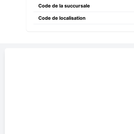
Code de la succursale
Code de localisation
Constructing the SWIFT c
GEBA
BE
BB
Code banque
Code du pays
Code de localisation