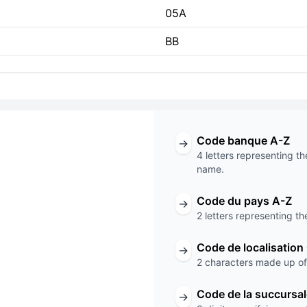
05A
BB
Code banque A-Z
→
4 letters representing th
name.
ode
Code du pays A-Z
→
2 letters representing th
05A
Code de localisation
→
Code de la succursale
2 characters made up of 
Code de la succursa
→