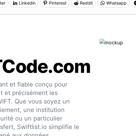
ter
Linkedin
Pinterest
Reddit
Whatsapp
TCode.com
nt et fiable conçu pour
nt et précisément les
SWIFT. Que vous soyez un
iement, une institution
urité ou un particulier
fert, Swiftlist.io simplifie le
ntané aux données