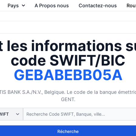
Pays
A Propos nous
Contactez-nous
Rou
 les informations s
code SWIFT/BIC
GEBABEBB05A
BANK S.A./N.V., Belgique. Le code de la banque émettrice 
GENT.
Récherche