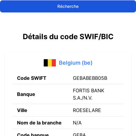
Récherche
Détails du code SWIF/BIC
Belgium (be)
Code SWIFT
GEBABEBB05B
FORTIS BANK
Banque
S.A./N.V.
Ville
ROESELARE
Nom de la branche
N/A
Code banque
GEBA