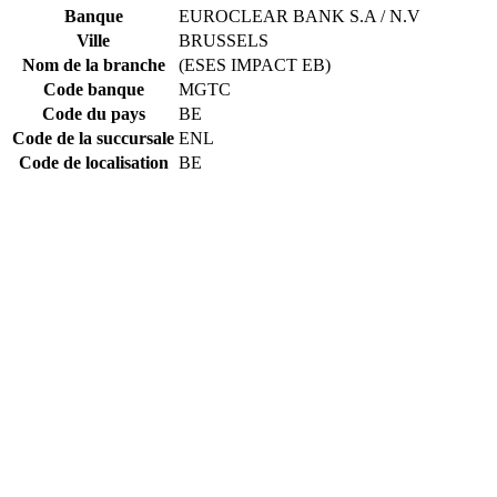
Banque
EUROCLEAR BANK S.A / N.V
Ville
BRUSSELS
Nom de la branche
(ESES IMPACT EB)
Code banque
MGTC
Code du pays
BE
Code de la succursale
ENL
Code de localisation
BE
Constructing the SWIFT code
MGTC
Code banque
BE
Code du pays
BE
Code de localisation
ENL