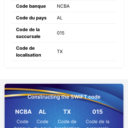
Code banque
NCBA
Code du pays
AL
Code de la
015
succursale
Code de
TX
localisation
Constructing the SWIFT code
NCBA
AL
TX
015
Code
Code
Code de
Code de la