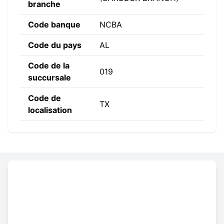
branche
Code banque
NCBA
Code du pays
AL
Code de la
019
succursale
Code de
TX
localisation
Constructing the SWIFT code
NCBA
AL
TX
019