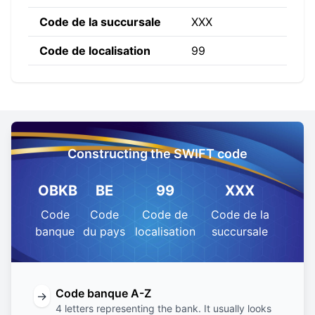
Code de la succursale
XXX
Code de localisation
99
Constructing the SWIFT code
OBKB
BE
99
XXX
Code
Code
Code de
Code de la
banque
du pays
localisation
succursale
Code banque A-Z
→
4 letters representing the bank. It usually looks