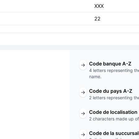
XXX
22
Code banque A-Z
→
4 letters representing th
name.
ode
Code du pays A-Z
→
2 letters representing th
XXX
Code de localisation
→
Code de la succursale
2 characters made up of 
Code de la succursa
→