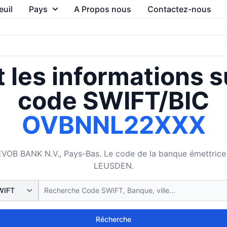
euil
Pays
A Propos nous
Contactez-nous
 les informations s
code SWIFT/BIC
OVBNNL22XXX
 BANK N.V., Pays-Bas. Le code de la banque émettrice es
LEUSDEN.
Récherche