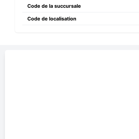
Code de la succursale
Code de localisation
Constructing the SWIFT c
OVBN
NL
22
Code banque
Code du pays
Code de localisation