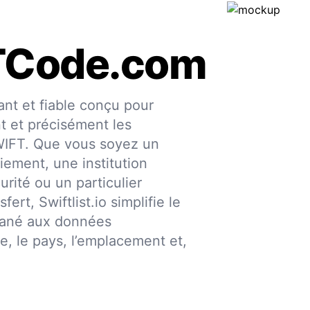
TCode.com
nt et fiable conçu pour
nt et précisément les
SWIFT. Que vous soyez un
iement, une institution
urité ou un particulier
fert, Swiftlist.io simplifie le
ntané aux données
ce, le pays, l’emplacement et,