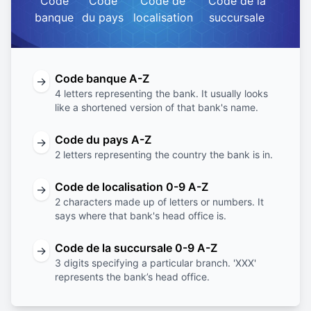
Code
Code
Code de
Code de la
banque
du pays
localisation
succursale
Code banque A-Z
→
4 letters representing the bank. It usually looks
like a shortened version of that bank's name.
Code du pays A-Z
→
2 letters representing the country the bank is in.
Code de localisation 0-9 A-Z
→
2 characters made up of letters or numbers. It
says where that bank's head office is.
Code de la succursale 0-9 A-Z
→
3 digits specifying a particular branch. 'XXX'
represents the bank’s head office.