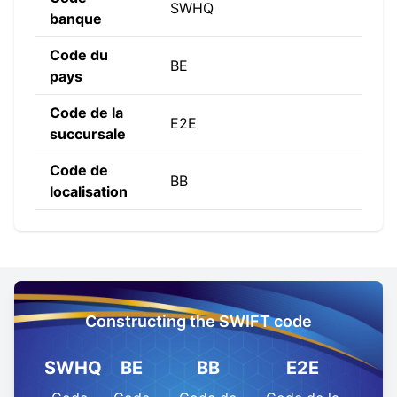
SWHQ
banque
Code du
BE
pays
Code de la
E2E
succursale
Code de
BB
localisation
Constructing the SWIFT code
SWHQ
BE
BB
E2E