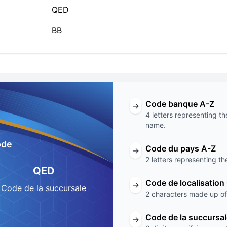
QED
BB
Code banque A-Z
→
4 letters representing th
name.
ode
Code du pays A-Z
→
2 letters representing th
QED
Code de localisation
→
Code de la succursale
2 characters made up of 
Code de la succursa
→