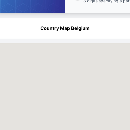
3 digits specifying a par
Country Map Belgium