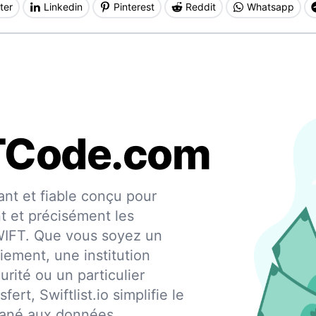
ter
Linkedin
Pinterest
Reddit
Whatsapp
TCode.com
nt et fiable conçu pour
nt et précisément les
SWIFT. Que vous soyez un
iement, une institution
urité ou un particulier
fert, Swiftlist.io simplifie le
ntané aux données