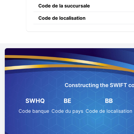
Code de la succursale
Code de localisation
Constructing the SWIFT c
SWHQ
BE
BB
Code banque
Code du pays
Code de localisation