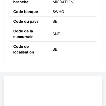
branche
MIGRATION)
Code banque
SWHQ
Code du pays
BE
Code de la
SNF
succursale
Code de
BB
localisation
Constructing the SWIFT code
SWHQ
BE
BB
SNF