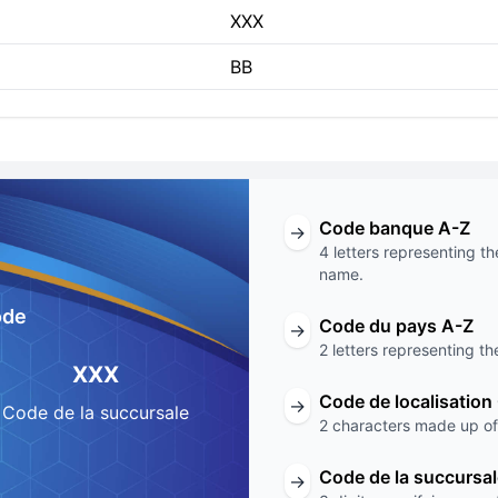
XXX
BB
Code banque A-Z
→
4 letters representing th
name.
ode
Code du pays A-Z
→
2 letters representing th
XXX
Code de localisation
→
Code de la succursale
2 characters made up of 
Code de la succursa
→