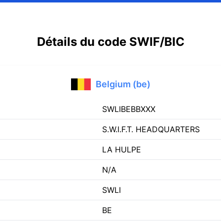
Détails du code SWIF/BIC
Belgium (be)
SWLIBEBBXXX
S.W.I.F.T. HEADQUARTERS
LA HULPE
N/A
SWLI
BE