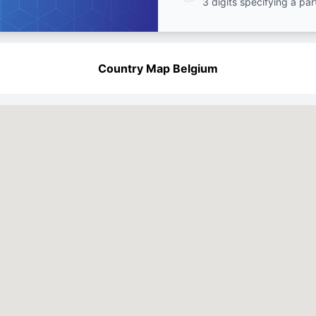
3 digits specifying a par
Country Map Belgium