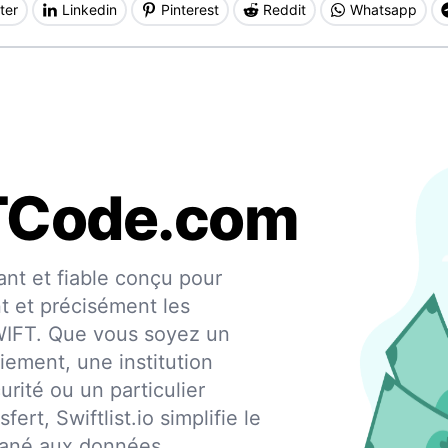
ter
Linkedin
Pinterest
Reddit
Whatsapp
TCode.com
nt et fiable conçu pour
nt et précisément les
SWIFT. Que vous soyez un
iement, une institution
urité ou un particulier
fert, Swiftlist.io simplifie le
ntané aux données