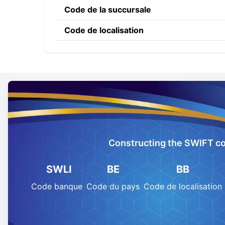
Code de la succursale
Code de localisation
Constructing the SWIFT c
SWLI
BE
BB
Code banque
Code du pays
Code de localisation