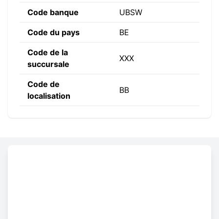
Code banque
UBSW
Code du pays
BE
Code de la
XXX
succursale
Code de
BB
localisation
Constructing the SWIFT code
UBSW
BE
BB
XXX
Code
Code
Code de
Code de la