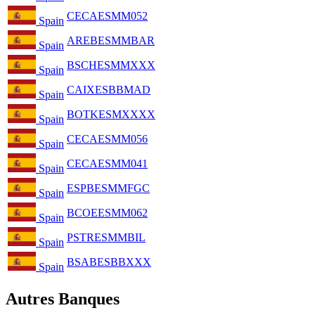
CECAESMM052
Spain
AREBESMMBAR
Spain
BSCHESMMXXX
Spain
CAIXESBBMAD
Spain
BOTKESMXXXX
Spain
CECAESMM056
Spain
CECAESMM041
Spain
ESPBESMMFGC
Spain
BCOEESMM062
Spain
PSTRESMMBIL
Spain
BSABESBBXXX
Spain
Autres Banques