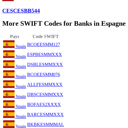
CESCESBB544
More SWIFT Codes for Banks in Espagne
Pays
Code SWIFT
BCOEESMM127
Spain
ESPBESMMXXX
Spain
DSBLESMMXXX
Spain
BCOEESMM076
Spain
ALLFESMMXXX
Spain
DBSCESMMXXX
Spain
BOFAES2XXXX
Spain
BARCESMMXXX
Spain
BKBKESMMMAL
Spain