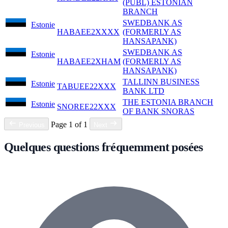
(PUBL) ESTONIAN
BRANCH
SWEDBANK AS
Estonie
HABAEE2XXXX
(FORMERLY AS
HANSAPANK)
SWEDBANK AS
Estonie
HABAEE2XHAM
(FORMERLY AS
HANSAPANK)
TALLINN BUSINESS
Estonie
TABUEE22XXX
BANK LTD
THE ESTONIA BRANCH
Estonie
SNOREE22XXX
OF BANK SNORAS
Page 1 of 1
Previous
Next
Quelques questions fréquemment posées