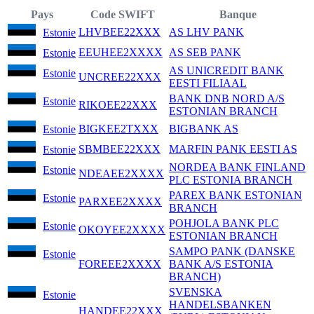
Pays
Code SWIFT
Banque
LHVBEE22XXX
AS LHV PANK
Estonie
EEUHEE2XXXX
AS SEB PANK
Estonie
AS UNICREDIT BANK
Estonie
UNCREE22XXX
EESTI FILIAAL
BANK DNB NORD A/S
Estonie
RIKOEE22XXX
ESTONIAN BRANCH
BIGKEE2TXXX
BIGBANK AS
Estonie
SBMBEE22XXX
MARFIN PANK EESTI AS
Estonie
NORDEA BANK FINLAND
Estonie
NDEAEE2XXXX
PLC ESTONIA BRANCH
PAREX BANK ESTONIAN
Estonie
PARXEE2XXXX
BRANCH
POHJOLA BANK PLC
Estonie
OKOYEE2XXXX
ESTONIAN BRANCH
SAMPO PANK (DANSKE
Estonie
FOREEE2XXXX
BANK A/S ESTONIA
BRANCH)
SVENSKA
Estonie
HANDELSBANKEN
HANDEE22XXX