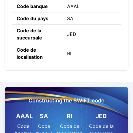
Code banque
AAAL
Code du pays
SA
Code de la
JED
succursale
Code de
RI
localisation
Constructing the SWIFT code
AAAL
SA
RI
JED
Code
Code
Code de
Code de la