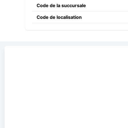
Code de la succursale
Code de localisation
Constructing the SWIFT c
AGRI
HK
HX
Code banque
Code du pays
Code de localisation