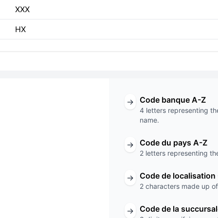
XXX
HX
Code banque A-Z
→
4 letters representing th
name.
ode
Code du pays A-Z
→
2 letters representing th
XXX
Code de localisation
→
Code de la succursale
2 characters made up of 
Code de la succursa
→