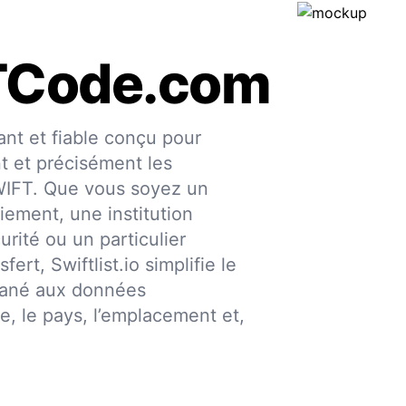
TCode.com
nt et fiable conçu pour
nt et précisément les
SWIFT. Que vous soyez un
iement, une institution
urité ou un particulier
fert, Swiftlist.io simplifie le
ntané aux données
ce, le pays, l’emplacement et,