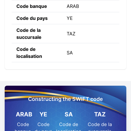
Code banque
ARAB
Code du pays
YE
Code de la
TAZ
succursale
Code de
SA
localisation
Constructing the SWIFT code
ARAB
YE
SA
TAZ
Code
Code
Code de
Code de la